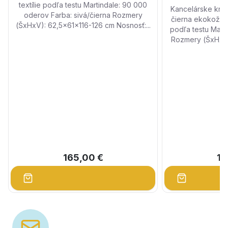
textílie podľa testu Martindale: 90 000
Kancelárske kreslo HEV
oderov Farba: sivá/čierna Rozmery
čierna ekokoža. 
(ŠxHxV): 62,5x61x116-126 cm Nosnosť:...
podľa testu Mart
Rozmery (ŠxHxV)
165,00 €
16