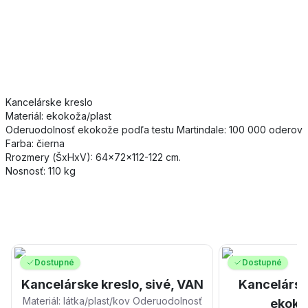
Kancelárske kreslo
Materiál: ekokoža/plast
Oderuodolnosť ekokože podľa testu Martindale: 100 000 oderov
Farba: čierna
Rrozmery (ŠxHxV): 64x72x112-122 cm.
Nosnosť: 110 kg
Dostupné
Dostupné
Kancelárske kreslo, sivé, VAN
Kancelárske
Materiál: látka/plast/kov Oderuodolnosť
ekoko