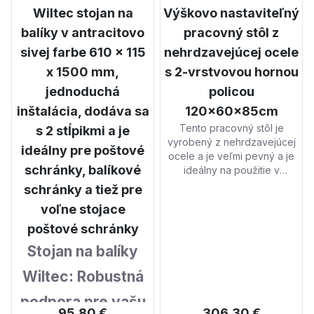
Wiltec stojan na
Výškovo nastaviteľný
balíky v antracitovo
pracovný stôl z
sivej farbe 610 x 115
nehrdzavejúcej ocele
x 1500 mm,
s 2-vrstvovou hornou
jednoduchá
policou
inštalácia, dodáva sa
120x60x85cm
Tento pracovný stôl je
s 2 stĺpikmi a je
vyrobený z nehrdzavejúcej
ideálny pre poštové
ocele a je veľmi pevný a je
schránky, balíkové
ideálny na použitie v
profesionálnom aj
schránky a tiež pre
súkromnom prostredí. Vďaka
voľne stojace
svojej veľkorysej pracovnej
ploche 120 x 60 cm je tento
poštové schránky
stôl všestranným predmetom,
Stojan na balíky
ktorý ponúka veľa úložného
priestoru a ktorý možno
Wiltec: Robustná
použiť v továrňach,
predajniach, kuchyniach a
podpora pre vašu
hobby miestnostiach.
95,80 €
306,30 €