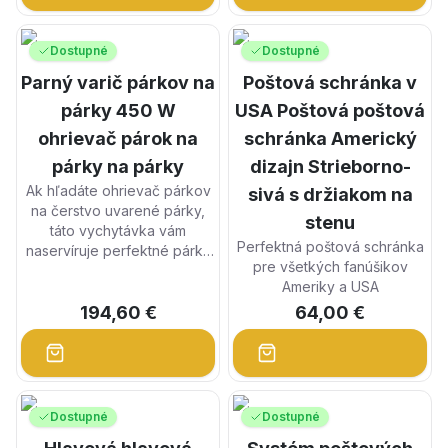
Vodný filter NW-BRL03 bol
Membránové posilňovacie
špeciálne navrhnutý na
čerpadlo zvyšuje tlak vody
Dostupné
Dostupné
rýchle a jednoduché použitie
vo vašom RO-systéme a tým
mierne znečistenej pitnej
Parný varič párkov na
Poštová schránka v
zvyšuje kvalitu a množstvo
vody.
generovanej vysoko čistej
párky 450 W
USA Poštová poštová
vody.
ohrievač párok na
schránka Americký
párky na párky
dizajn Strieborno-
Ak hľadáte ohrievač párkov
sivá s držiakom na
na čerstvo uvarené párky,
stenu
táto vychytávka vám
Perfektná poštová schránka
naservíruje perfektné párky
pre všetkých fanúšikov
pre rodinu, priateľov a hostí.
Ameriky a USA
Ale dá sa použiť aj na
varenie iných jedál, napr.
194,60 €
64,00 €
Dostupné
Dostupné