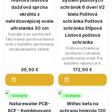
Hlavová hlavová
Systém poštových
dažďová sprcha
schránok 6 dverí V2
okrúhla z
biela Poštová
nehrdzavejúcej ocele
schránka Poštová
ultratenká 30 cm
schránka Stĺpová
Doprajte si pri sprchovaní!
Listová poštová
Táto krásna sprchová hlavica
schránka
urobí z každého sprchovania
Poštová schránka je
nezabudnuteľný zážitok.
vyrobená z robustnej
pozinkovanej ocele. Pre
každého nájomcu je k
dispozícii samostatná
35,50 €
172,50 €
uzamykateľná poštová
schránka s oddelenou
časťou na menovku.
Dostupné
Dostupné
Naturewater PCB-
Wiltec kefa na
8CF – Kombinovaný
ochranu hniezda 120