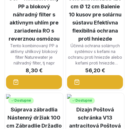
PP a blokový
cm Ø 12 cm Balenie
náhradný filter s
10 kusov pre solárnu
aktívnym uhlím pre
sústavu Efektívna
zariadenia RO s
flexibilná ochrana
reverznou osmózou
proti hniezde
Tento kombinovaný PP a
Účinná ochrana solárnych
aktívny uhlíkový blokový
systémov s kefami na
filter Naturewater je
ochranu proti hniezde alebo
náhradný filter, tj napr
kefami proti hniezde
8,30 €
56,20 €
Solárne systémy sú čoraz
dôležitejšie pre výrobu čistej
energie. Aby si mohli
zachovať svoju efektivitu a
kapacitu, je dôležité ich
Dostupné
Dostupné
pravidelne udržiavať.
Súprava zábradlia
Dizajn Poštová
Nástenný držiak 100
schránka V13
cm Zábradlie Držadlo
antracitová Poštová