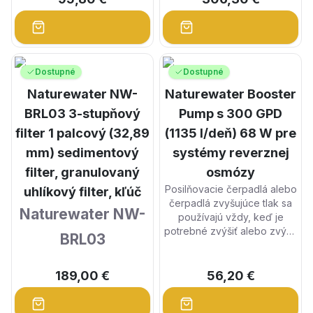
poštovú schránku
Dostupné
Dostupné
Stojan na balíkové schránky
vám pomôže udržať vašu
Naturewater NW-
Naturewater Booster
poštovú schránku alebo
BRL03 3-stupňový
Pump s 300 GPD
balíkovú schránku na mieste.
Stojan na balíky Wiltec
filter 1 palcový (32,89
(1135 l/deň) 68 W pre
ponúka robustné a odolné
mm) sedimentový
systémy reverznej
riešenie, ktoré udrží vašu
balíkovú schránku pevne na
filter, granulovaný
osmózy
mieste a zároveň zaistí, že
Posilňovacie čerpadlá alebo
uhlíkový filter, kľúč
vaša pošta a balíky budú v
čerpadlá zvyšujúce tlak sa
Naturewater NW-
bezpečí.
používajú vždy, keď je
potrebné zvýšiť alebo zvýšiť
BRL03
normálny tlak vody
zásobujúcej systém
3-stupňový 32,89 mm (1
reverznej osmózy alebo v
189,00 €
56,20 €
palec) sedimentový filter,
prípade, že sa musí zvýšiť
blok s aktívnym uhlím
objem vysoko čistej vody.