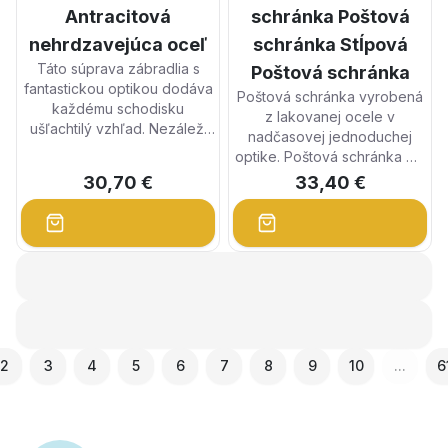
Antracitová
schránka Poštová
nehrdzavejúca oceľ
schránka Stĺpová
Táto súprava zábradlia s
Poštová schránka
fantastickou optikou dodáva
Poštová schránka vyrobená
každému schodisku
z lakovanej ocele v
ušľachtilý vzhľad. Nezáleží
nadčasovej jednoduchej
na tom, či v súkromnom
optike. Poštová schránka má
priestore alebo v
veľký otvor na holuby,
30,70 €
33,40 €
priestoroch, kde by mala byť
predná chlopňa je
vytvorená reprezentatívna
uzamykateľná a schránka je
optika: Toto madlo je samo o
dodávaná s dvoma kľúčmi.
sebe pútavým prvkom.
2
3
4
5
6
7
8
9
10
...
6