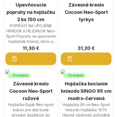
Upevňovacie
Závesné kreslo
popruhy na hojdačku
Cocoon Neo-Sport
2 ks 150 cm
tyrkys
POPRUHY NA UPOJENIE
HIPÁDOK A HEJDÁVOK Neo-
Sport Popruhy na upevnenie
hojdačiek hniezd, člnov a
vedierok na strom. Uplatnia
11,30 €
31,20 €
sa v každej záhrade...
Dostupné
Dostupné
Závesné kreslo
Hojdačka bocianie
Cocoon Neo-Sport
hniezdo SINGO 95 cm
ružové
modro-červená
Hojdačka Bujak Neo-sport
Hojdačka 95 cm Neo-Sport
kokon pre deti bude
hniezdo hojdačka: 1070
skvelým doplnkom do
Hlavné vlastnosti: pohodlné