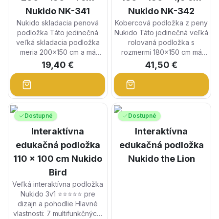
Nukido NK-341
Nukido NK-342
Nukido skladacia penová
Kobercová podložka z peny
podložka Táto jedinečná
Nukido Táto jedinečná veľká
veľká skladacia podložka
rolovaná podložka s
meria 200x150 cm a má
rozmermi 180x150 cm má
mnoho praktických využití.
mnoho praktických aplikácií.
19,40 €
41,50 €
Poskytne vám d...
Poskytne vám d...
Dostupné
Dostupné
Interaktívna
Interaktívna
edukačná podložka
edukačná podložka
110 x 100 cm Nukido
Nukido the Lion
Bird
Veľká interaktívna podložka
Nukido 3v1 ⭐⭐⭐⭐⭐ pre
dizajn a pohodlie Hlavné
vlastnosti: 7 multifunkčných,