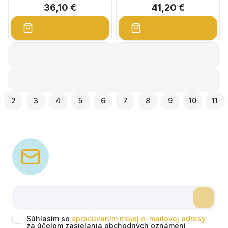
originálnych hračiek,
36,10 €
41,20 €
vankúšik na brucho
ZDARMA...
2
3
4
5
6
7
8
9
10
11
Súhlasím so
spracúvaním mojej e-mailovej adresy
za účelom zasielania obchodných oznámení