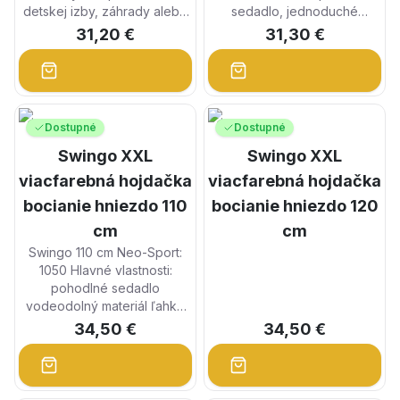
detskej izby, záhrady alebo
sedadlo, jednoduché
terasy. Pohodlná hojdačka,
čistenie, pevné laná. Toto je
31,20 €
31,30 €
miesto na rolovanie...
skvelý...
Dostupné
Dostupné
Swingo XXL
Swingo XXL
viacfarebná hojdačka
viacfarebná hojdačka
bocianie hniezdo 110
bocianie hniezdo 120
cm
cm
Swingo 110 cm Neo-Sport:
1050 Hlavné vlastnosti:
pohodlné sedadlo
vodeodolný materiál ľahko
sa čistí pevný...
34,50 €
34,50 €