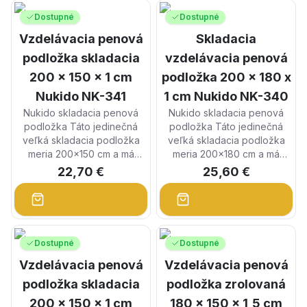
Dostupné
Dostupné
Vzdelávacia penová
Skladacia
podložka skladacia
vzdelávacia penová
200 x 150 x 1 cm
podložka 200 x 180 x
Nukido NK-341
1 cm Nukido NK-340
Nukido skladacia penová
Nukido skladacia penová
podložka Táto jedinečná
podložka Táto jedinečná
veľká skladacia podložka
veľká skladacia podložka
meria 200x150 cm a má
meria 200x180 cm a má
mnoho praktických využití.
mnoho praktických využití.
22,70 €
25,60 €
Poskytne vám d...
Poskytne vám d...
Dostupné
Dostupné
Vzdelávacia penová
Vzdelávacia penová
podložka skladacia
podložka zrolovaná
200 x 150 x 1 cm
180 x 150 x 1,5 cm