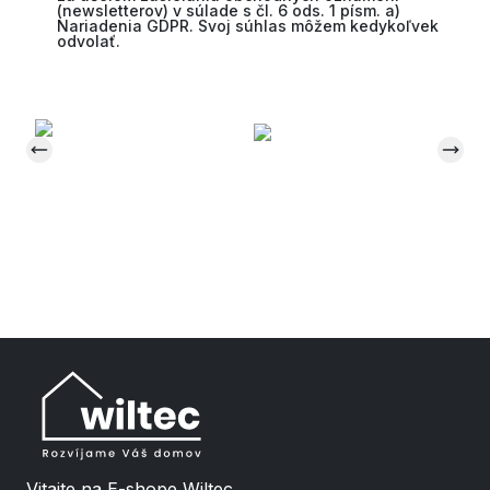
(newsletterov) v súlade s čl. 6 ods. 1 písm. a)
Nariadenia GDPR. Svoj súhlas môžem kedykoľvek
odvolať.
Vitajte na E-shope Wiltec