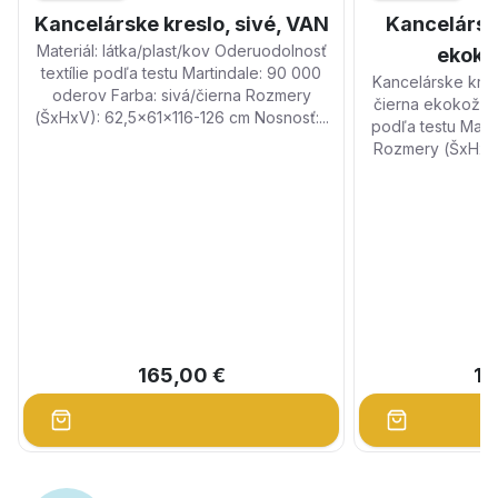
Kancelárske kreslo, sivé, VAN
Kancelárske
Materiál: látka/plast/kov Oderuodolnosť
ekoko
textílie podľa testu Martindale: 90 000
Kancelárske kreslo HEV
oderov Farba: sivá/čierna Rozmery
čierna ekokoža. 
(ŠxHxV): 62,5x61x116-126 cm Nosnosť:...
podľa testu Mart
Rozmery (ŠxHxV)
165,00 €
16